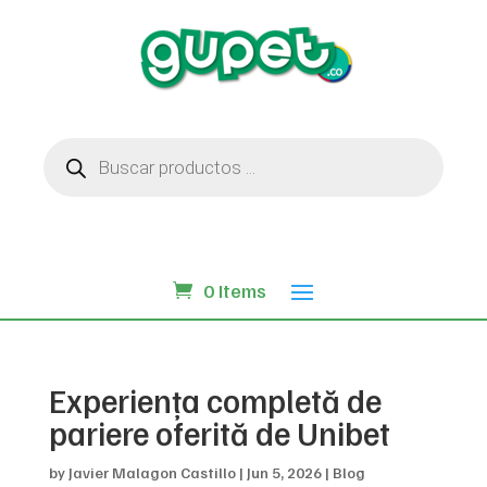
Búsqueda
de
productos
0 Items
Experiența completă de
pariere oferită de Unibet
by
Javier Malagon Castillo
|
Jun 5, 2026
|
Blog