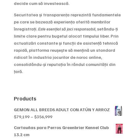
decide cum să investească.
Securitatea și transparența reprezintă fundamentele
pe care se bazează experiența oferită membrilor
înregistrați.
Este esențial să joci responsabil
, setându-ți
limite clare pentru bugetul alocat timpului liber. Prin
actualizări constante și funcții de asistență tehnică
rapidă, platforma reușește să mențină un standard
ridicat în industria jocurilor de noroc online,
consolidându-și reputația în rândul comunității din
țară.
Products
GEMON ALL BREEDS ADULT CON ATÚN Y ARROZ
Price
$
79,199
–
$
356,999
range:
Cortauñas para Perros Greenbrier Kennel Club
$79,199
13.2 cm
through