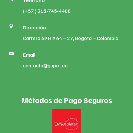
Teléfono
(+57 ) 315-745-4408

Dirección
Carrera 69 H # 64 – 27, Bogota – Colombia

Email
contacto@gupet.co
Métodos de Pago Seguros