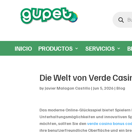
Búsqueda
de
productos
INICIO
PRODUCTOS
SERVICIOS
B
Die Welt von Verde Cas
by
Javier Malagon Castillo
|
Jun 5, 2026
|
Blog
Das moderne Online-Glücksspiel bietet Spielern
Unterhaltungsmöglichkeiten und innovativen Spi
möchten, sollten Sie den
verde casino bonus co
ihre benutzerfreundliche Oberfläche und ein br