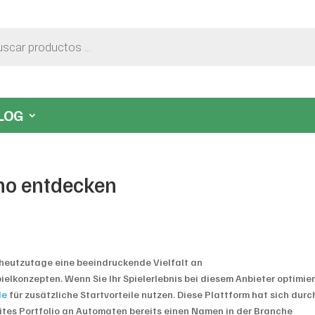
LOG
ino entdecken
 heutzutage eine beeindruckende Vielfalt an
elkonzepten. Wenn Sie Ihr Spielerlebnis bei diesem Anbieter optimie
de
für zusätzliche Startvorteile nutzen. Diese Plattform hat sich durc
eites Portfolio an Automaten bereits einen Namen in der Branche