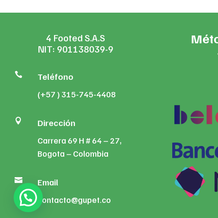
Méto
4 Footed S.A.S
NIT: 901138039-9

Teléfono
(+57 ) 315-745-4408

Dirección
Carrera 69 H # 64 – 27,
Bogota – Colombia

Email
contacto@gupet.co