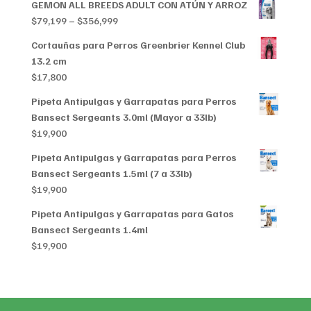
GEMON ALL BREEDS ADULT CON ATÚN Y ARROZ
Price
$
79,199
–
$
356,999
range:
Cortauñas para Perros Greenbrier Kennel Club
$79,199
13.2 cm
through
$
17,800
$356,999
Pipeta Antipulgas y Garrapatas para Perros
Bansect Sergeants 3.0ml (Mayor a 33lb)
$
19,900
Pipeta Antipulgas y Garrapatas para Perros
Bansect Sergeants 1.5ml (7 a 33lb)
$
19,900
Pipeta Antipulgas y Garrapatas para Gatos
Bansect Sergeants 1.4ml
$
19,900