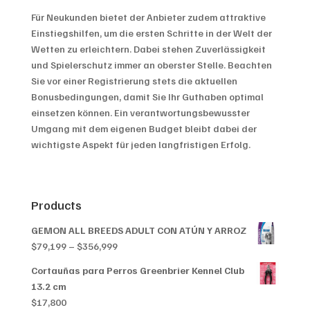
Für Neukunden bietet der Anbieter zudem attraktive
Einstiegshilfen, um die ersten Schritte in der Welt der
Wetten zu erleichtern. Dabei stehen Zuverlässigkeit
und Spielerschutz immer an oberster Stelle. Beachten
Sie vor einer Registrierung stets die aktuellen
Bonusbedingungen, damit Sie Ihr Guthaben optimal
einsetzen können. Ein verantwortungsbewusster
Umgang mit dem eigenen Budget bleibt dabei der
wichtigste Aspekt für jeden langfristigen Erfolg.
Products
GEMON ALL BREEDS ADULT CON ATÚN Y ARROZ
Price
$
79,199
–
$
356,999
range:
Cortauñas para Perros Greenbrier Kennel Club
$79,199
13.2 cm
through
$
17,800
$356,999