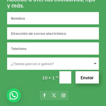
y más.
=
Enviar
10 + 1