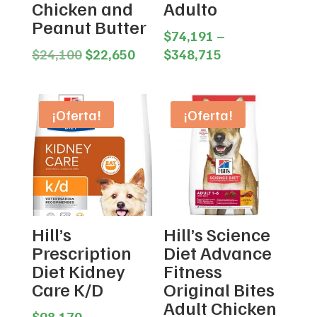
Chicken and
Adulto
Peanut Butter
$
74,191
–
Original
Current
Price
$
24,100
$
22,650
$
348,715
price
price
range:
was:
is:
$74,191
$24,100.
$22,650.
through
¡Oferta!
¡Oferta!
$348,715
Hill’s
Hill’s Science
Prescription
Diet Advance
Diet Kidney
Fitness
Care K/D
Original Bites
Adult Chicken
$
98,170
–