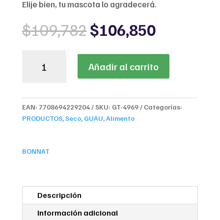
Elije bien, tu mascota lo agradecerá.
Original
Current
$
109,782
$
106,850
price
price
was:
is:
BONNAT
$109,782.
$106,850
Añadir al carrito
Veterinary
Diet
Canine
Renal
EAN:
7708694229204
SKU:
GT-4969
Categorías:
Support
PRODUCTOS
,
Seco
,
GUAU
,
Alimento
-
Perros
Insuficiencia
BONNAT
Renal
cantidad
Descripción
Información adicional