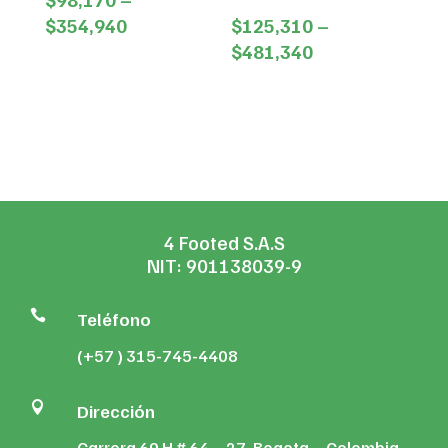
Price
$
354,940
$
125,310
–
range:
Price
$
481,340
$98,170
range:
through
$125,310
$354,940
through
$481,340
4 Footed S.A.S
NIT: 901138039-9

Teléfono
(+57 ) 315-745-4408

Dirección
Carrera 69 H # 64 – 27, Bogota – Colombia