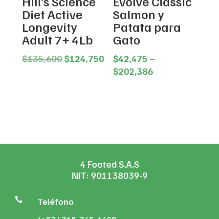
Hill’s Science
Evolve Classic
Diet Active
Salmon y
Longevity
Patata para
Adult 7+ 4Lb
Gato
Original
Current
$
135,600
$
124,750
$
42,475
–
price
price
Price
$
202,386
was:
is:
range:
$135,600.
$124,750.
$42,475
through
$202,386
4 Footed S.A.S
NIT: 901138039-9

Teléfono