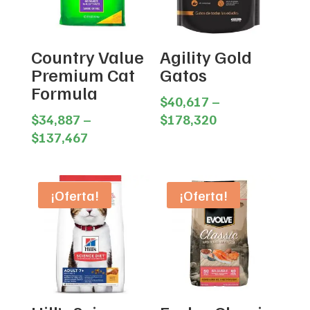
Country Value
Agility Gold
Premium Cat
Gatos
Formula
$
40,617
–
Price
$
34,887
–
$
178,320
Price
range:
$
137,467
range:
$40,617
$34,887
through
through
$178,320
¡Oferta!
¡Oferta!
$137,467