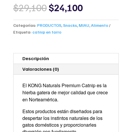
Original
Current
$
29,100
$
24,100
price
price
was:
is:
$29,100.
$24,100.
Categorías:
PRODUCTOS
,
Snacks
,
MIAU
,
Alimento
Etiqueta:
catnip en tarro
Descripción
Valoraciones (0)
El KONG Naturals Premium Catnip es la
hierba gatera de mejor calidad que crece
en Norteamérica.
Estos productos están diseñados para
despertar los instintos naturales de los
gatos domésticos y proporcionarles
diversión con fundamento.