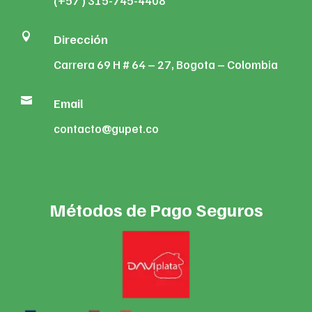
(+57 ) 315-745-4408

Dirección
Carrera 69 H # 64 – 27, Bogota – Colombia

Email
contacto@gupet.co
Métodos de Pago Seguros