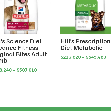
l’s Science Diet
Hill’s Prescription
vance Fitness
Diet Metabolic
ginal Bites Adult
Pr
$
213,620
–
$
645,480
mb
ra
Price
$2
8,240
–
$
507,010
range:
th
$288,240
$6
through
$507,010