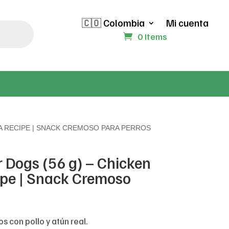
🇨🇴 Colombia
Mi cuenta
0 Items
NA RECIPE | SNACK CREMOSO PARA PERROS
r Dogs (56 g) – Chicken
ipe | Snack Cremoso
 con pollo y atún real.