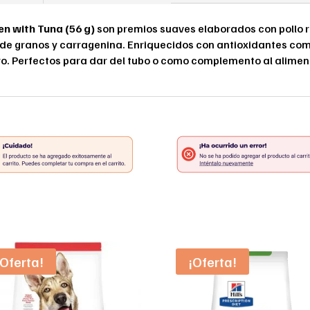
Perros
cantidad
n with Tuna (56 g)
son premios suaves elaborados con pollo r
bre de granos y carragenina. Enriquecidos con antioxidantes co
o. Perfectos para dar del tubo o como complemento al alimen
¡Oferta!
¡Oferta!