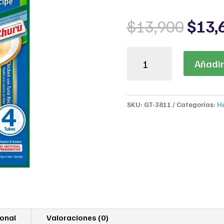
Origi
$
13,900
$
13,
price
was:
Churu
$13,
Añadir 
Treat
for
Dogs
(56
SKU:
GT-3811
Categorías:
H
g)
–
Chicken
with
Tuna
Recipe
|
Snack
Cremoso
para
ional
Valoraciones (0)