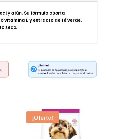
eal y atún. Su fórmula aporta
mo
vitamina E y extracto de té verde
,
to seco.
¡Oferta!