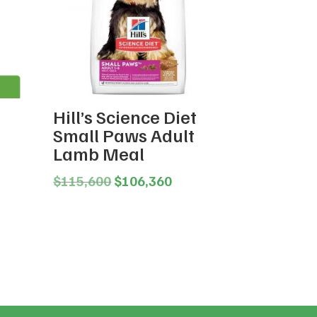
Hill’s Science Diet
Small Paws Adult
Lamb Meal
ice
nge:
Original
Current
$
115,600
$
106,360
13,620
price
price
rough
was:
is:
45,480
$115,600.
$106,360.