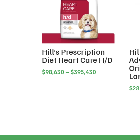
Hill’s Prescription
Hil
Diet Heart Care H/D
Ad
Ori
Price
$
98,630
–
$
395,430
La
range:
$98,630
$
28
through
$395,430