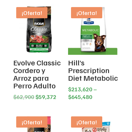
¡Oferta!
¡Oferta!
Evolve Classic
Hill’s
Cordero y
Prescription
Arroz para
Diet Metabolic
Perro Adulto
$
213,620
–
Original
Current
Price
$
62,900
$
59,372
$
645,480
price
price
range:
was:
is:
$213,620
$62,900.
$59,372.
through
¡Oferta!
¡Oferta!
$645,480