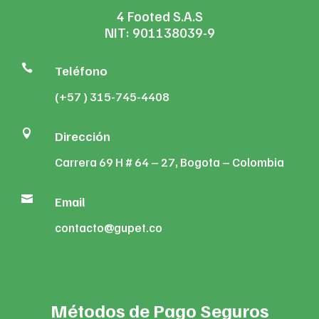
4 Footed S.A.S
NIT: 901138039-9

Teléfono
(+57 ) 315-745-4408

Dirección
Carrera 69 H # 64 – 27, Bogota – Colombia

Email
contacto@gupet.co
Métodos de Pago Seguros