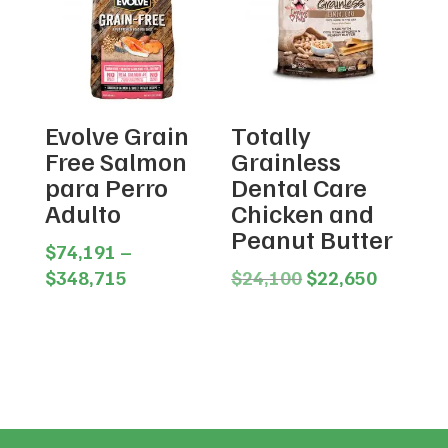
Evolve Grain
Totally
Free Salmon
Grainless
para Perro
Dental Care
Adulto
Chicken and
Peanut Butter
$
74,191
–
Price
Original
Current
$
348,715
$
24,100
$
22,650
range:
price
price
$74,191
was:
is:
through
$24,100.
$22,650
$348,715