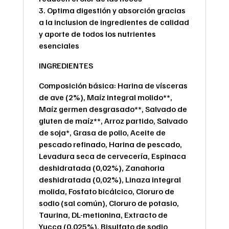
3. Optima digestión y absorción gracias
a la inclusion de ingredientes de calidad
y aporte de todos los nutrientes
esenciales
INGREDIENTES
Composición básica: Harina de vísceras
de ave (2%), Maíz integral molido**,
Maíz germen desgrasado**, Salvado de
gluten de maíz**, Arroz partido, Salvado
de soja*, Grasa de pollo, Aceite de
pescado refinado, Harina de pescado,
Levadura seca de cervecería, Espinaca
deshidratada (0,02%), Zanahoria
deshidratada (0,02%), Linaza integral
molida, Fosfato bicálcico, Cloruro de
sodio (sal común), Cloruro de potasio,
Taurina, DL-metionina, Extracto de
Yucca (0,025%), Bisulfato de sodio