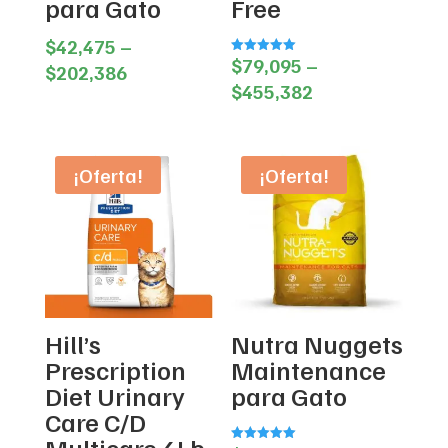
para Gato
Free
$
42,475
–
$
79,095
–
Valorado en
Price
$
202,386
5.00
Price
de 5
$
455,382
range:
range:
$42,475
$79,095
through
through
¡Oferta!
¡Oferta!
$202,386
$455,382
Hill’s
Nutra Nuggets
Prescription
Maintenance
Diet Urinary
para Gato
Care C/D
Multicare 4Lb