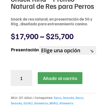
Natural de Res para Perros
Snack de res natural, en presentación de 50 y
80g , diseñado para entrenamiento canino.
Price
$
17,900
–
$
25,700
range:
$17,900
Presentación
through
$25,700
Dr.
Añadir al carrito
Clauder’s
Trainee
Snack
Rind
SKU:
GT-4044
Categorías:
Seco
,
Snacks
,
Seco
,
–
Snacks
,
GUAU
,
Alimento
,
MIAU
,
Alimento
Premio