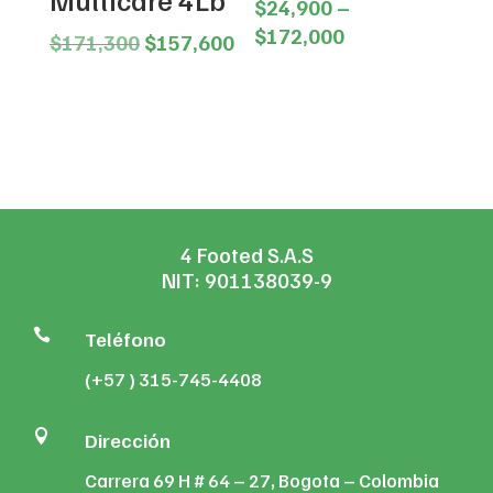
$
24,900
–
Valorado en
5.00
Price
de 5
$
172,000
Original
Current
$
171,300
$
157,600
range:
price
price
$24,900
was:
is:
through
$171,300.
$157,600.
$172,000
4 Footed S.A.S
NIT: 901138039-9

Teléfono
(+57 ) 315-745-4408

Dirección
Carrera 69 H # 64 – 27, Bogota – Colombia