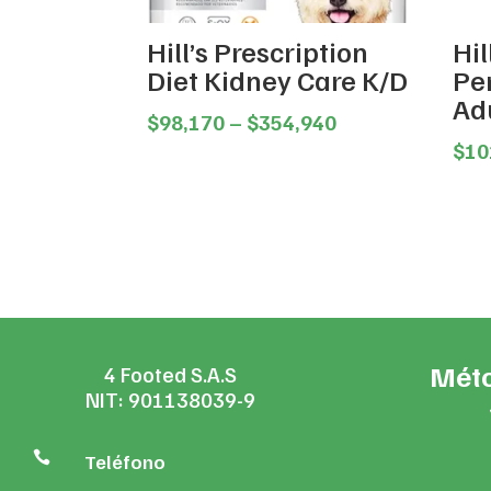
Hill’s Prescription
Hil
Diet Kidney Care K/D
Pe
Ad
Price
$
98,170
–
$
354,940
range:
$
10
$98,170
through
$354,940
Méto
4 Footed S.A.S
NIT: 901138039-9

Teléfono