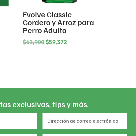
Evolve Classic
Cordero y Arroz para
Perro Adulto
ce
Original
Current
$
62,900
$
59,372
ge:
price
price
,484
was:
is:
ough
$62,900.
$59,372.
6,182
tas exclusivas, tips y más.