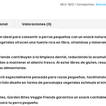
cantidad
SKU:
N/D
Categorías:
Snack
ional
Valoraciones (0)
ón ideal para consentir a perros pequeños con un snack natura
getales ofrecen una fuente rica en fibra, vitaminas y minerale
Friends contribuyen a la limpieza dental, reduciendo la acumu
n a mantener el aliento fresco. Al estar libres de gluten, re
as alimentarias.
tá especialmente pensada para razas pequeñas, facilitando l
tido diseño en forma de personajes vegetales estimula el int
iales, Garden Bites Veggie Friends garantiza un snack confiabl
 para tu perro pequeño.