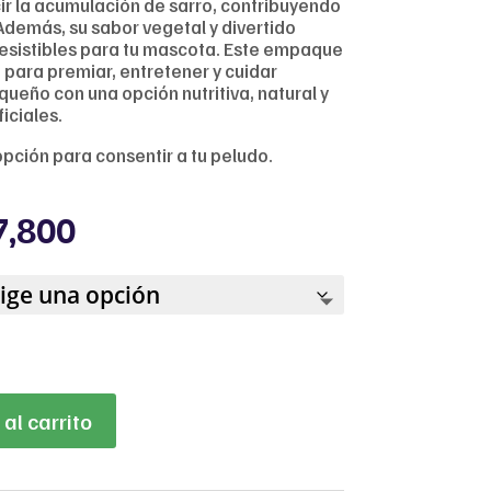
cir la acumulación de sarro, contribuyendo
 Además, su sabor vegetal y divertido
resistibles para tu mascota. Este empaque
 para premiar, entretener y cuidar
queño con una opción nutritiva, natural y
iciales.
opción para consentir a tu peludo.
Price
7,800
range:
$35,520
through
$37,800
al carrito