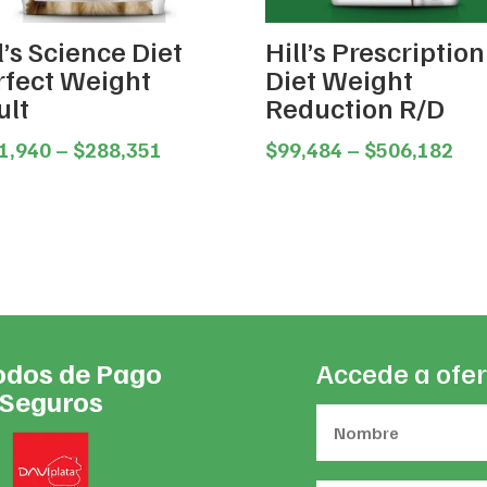
l’s Science Diet
Hill’s Prescription
rfect Weight
Diet Weight
ult
Reduction R/D
Price
Pri
1,940
–
$
288,351
$
99,484
–
$
506,182
range:
ran
$101,940
$99
through
thr
$288,351
$50
dos de Pago
Accede a ofer
Seguros