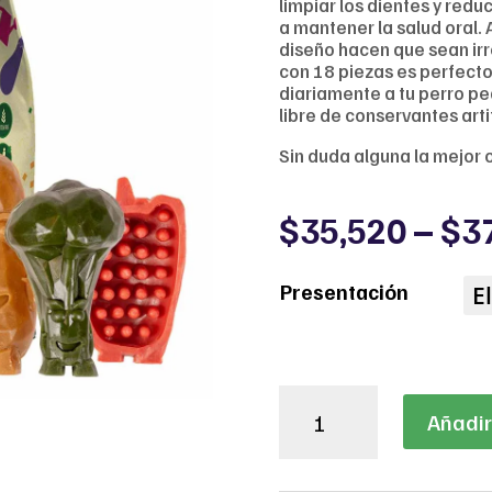
limpiar los dientes y redu
a mantener la salud oral.
diseño hacen que sean ir
con 18 piezas es perfecto
diariamente a tu perro pe
libre de conservantes artif
Sin duda alguna la mejor 
$
35,520
–
$
3
Presentación
Garden
Añadir 
Bites
Veggie
Friends