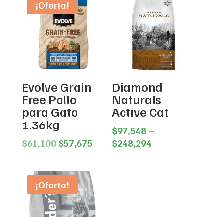
¡Oferta!
Evolve Grain
Diamond
Free Pollo
Naturals
para Gato
Active Cat
1.36kg
$
97,548
–
Original
Current
Price
$
61,100
$
57,675
$
248,294
price
price
range:
was:
is:
$97,548
$61,100.
$57,675.
through
¡Oferta!
$248,294