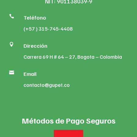
NIT: 901138039-9

Teléfono
(+57 ) 315-745-4408

Dirección
Carrera 69 H # 64 – 27, Bogota – Colombia

Email
contacto@gupet.co
Métodos de Pago Seguros