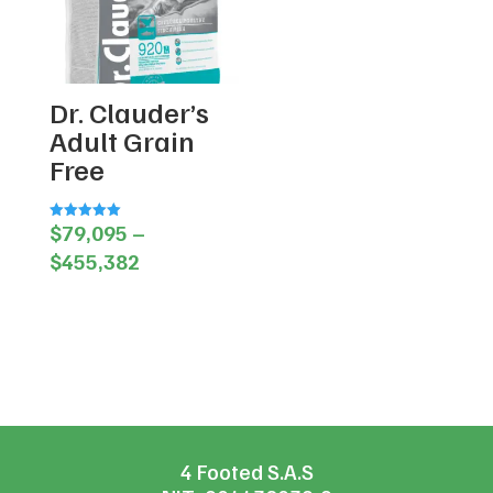
Dr. Clauder’s
Adult Grain
Free
$
79,095
–
Valorado en
5.00
Price
de 5
$
455,382
range:
$79,095
through
$455,382
4 Footed S.A.S