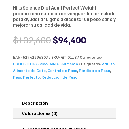
Hills Science Diet Adult Perfect Weight
proporciona nutrición de vanguardia formulada
para ayudar a tu gato a alcanzar un peso sano y
mejorar su calidad de vida.
Original
Current
$
102,600
$
94,400
price
price
was:
is:
$102,600.
$94,400.
EAN:
52742296807
SKU:
GT-0118
Categorías:
PRODUCTOS
,
Seco
,
MIAU
,
Alimento
Etiquetas:
Adulto
,
Alimento de Gato
,
Control de Peso
,
Pérdida de Peso
,
Peso Perfecto
,
Reducción de Peso
Descripción
Valoraciones (0)