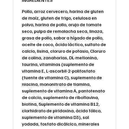
INGREDIENTES
Pollo, arroz cervecero, harina de gluten
de maíz, gluten de trigo, celulosa en
polvo, harina de pollo, orujo de tomate
seco, pulpa de remolacha seca, linaza,
grasa de pollo, sabor a hígado de pollo,
aceite de coco, ácido láctico, sulfato de
calcio, lisina, cloruro de potasio, Cloruro
de colina, zanahorias, DL-metionina,
taurina, vitaminas (suplemento de
vitamina E, L-ascorbil-2-polifosfato
(fuente de vitamina C), suplemento de
niacina, mononitrato de tiamina,
suplemento de vitamina A, pantotenato
de calcio, suplemento de riboflavina,
biotina, Suplemento de vitamina B12,
clorhidrato de piridoxina, ácido fólico,
suplemento de vitamina D3), sal
yodada, fosfato dicálcico, minerales