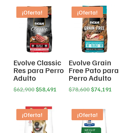
¡Oferta!
¡Oferta!
Evolve Classic
Evolve Grain
Res para Perro
Free Pato para
Adulto
Perro Adulto
Original
Current
Original
Current
$
62,900
$
58,491
$
78,600
$
74,191
price
price
price
price
was:
is:
was:
is:
$62,900.
$58,491.
$78,600.
$74,191
¡Oferta!
¡Oferta!