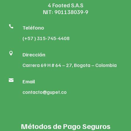
4 Footed S.A.S
NIT: 901138039-9

Teléfono
(+57 ) 315-745-4408

Dirección
Carrera 69 H # 64 – 27, Bogota – Colombia

Email
contacto@gupet.co
Métodos de Pago Seguros