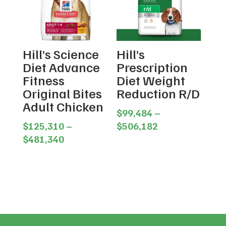
Hill’s Science
Hill’s
Diet Advance
Prescription
Fitness
Diet Weight
Original Bites
Reduction R/D
Adult Chicken
$
99,484
–
Price
$
125,310
–
$
506,182
Price
range:
$
481,340
range:
$99,484
$125,310
through
through
$506,182
$481,340