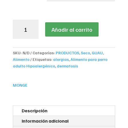
$645,0
Monge
Añadir al carrito
Vetsolution
Dermatosis
Perros
cantidad
SKU:
N/D
Categorías:
PRODUCTOS
,
Seco
,
GUAU
,
Alimento
Etiquetas:
alergias
,
Alimento para perro
adulto Hipoalergénico
,
dermatosis
MONGE
Descripción
Información adicional