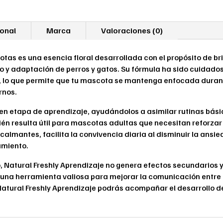
ional
Marca
Valoraciones (0)
tas es una esencia floral desarrollada con el propósito de b
o y adaptación de perros y gatos. Su fórmula ha sido cuidad
o, lo que permite que tu mascota se mantenga enfocada duran
rnos.
 en etapa de aprendizaje, ayudándolos a asimilar rutinas bá
én resulta útil para mascotas adultas que necesitan reforza
almantes, facilita la convivencia diaria al disminuir la ans
amiento.
ro, Natural Freshly Aprendizaje no genera efectos secundario
 una herramienta valiosa para mejorar la comunicación entre
 Natural Freshly Aprendizaje podrás acompañar el desarrollo de