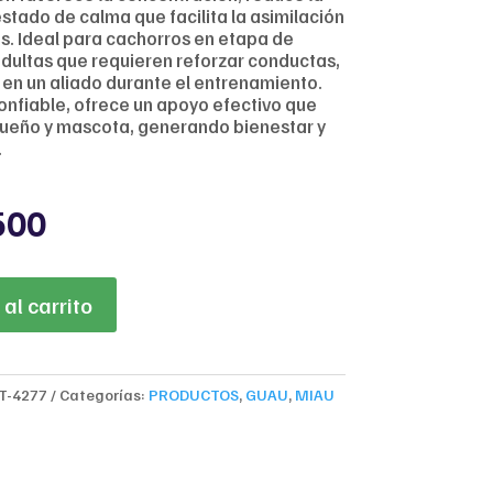
tado de calma que facilita la asimilación
as. Ideal para cachorros en etapa de
dultas que requieren reforzar conductas,
 en un aliado durante el entrenamiento.
onfiable, ofrece un apoyo efectivo que
dueño y mascota, generando bienestar y
.
nal
Current
500
price
is:
630.
$18,500.
al carrito
T-4277
Categorías:
PRODUCTOS
,
GUAU
,
MIAU