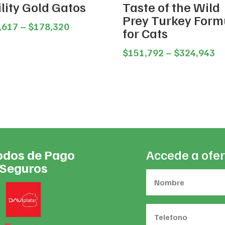
lity Gold Gatos
Taste of the Wild
Prey Turkey Form
Price
,617
–
$
178,320
for Cats
range:
$40,617
Pr
$
151,792
–
$
324,943
through
ra
$178,320
$1
th
$3
dos de Pago
Accede a ofer
Seguros