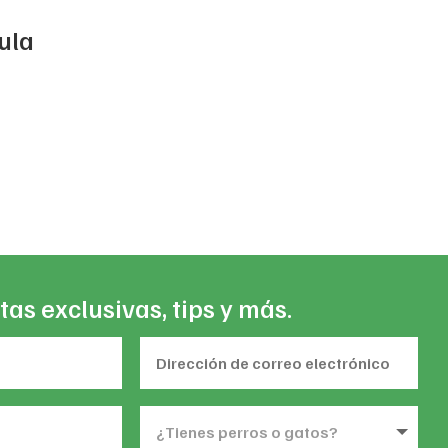
ula
ice
nge:
51,792
rough
24,943
tas exclusivas, tips y más.