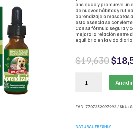
ansiedad y promueve un es
de nuevos hábitos y rutin
aprendizaje o mascotas a
esta esencia se convierte
Con su fórmula segura y c
mejora la relación entre 
equilibrio en la vida diaria
Origi
$
19,630
$
18,
price
was:
Natural
$19,
Añadir 
Freshly
Aprendizaje
para
Mascotas
EAN:
7707232097992
SKU:
G
cantidad
NATURAL FRESHLY