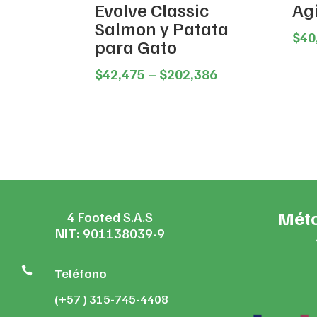
Evolve Classic
Agi
Salmon y Patata
$
40
para Gato
Price
$
42,475
–
$
202,386
range:
$42,475
through
$202,386
Méto
4 Footed S.A.S
NIT: 901138039-9

Teléfono
(+57 ) 315-745-4408