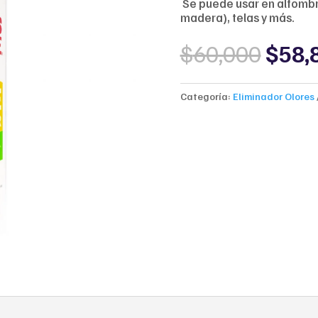
 Se puede usar en alfomb
madera), telas y más.
Origi
$
60,000
$
58,
price
was:
$60,
Categoría:
Eliminador Olores