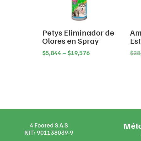
Petys Eliminador de
Am
Olores en Spray
Es
Price
$
5,844
–
$
19,576
$
28
range:
$5,844
through
$19,576
Méto
4 Footed S.A.S
NIT: 901138039-9