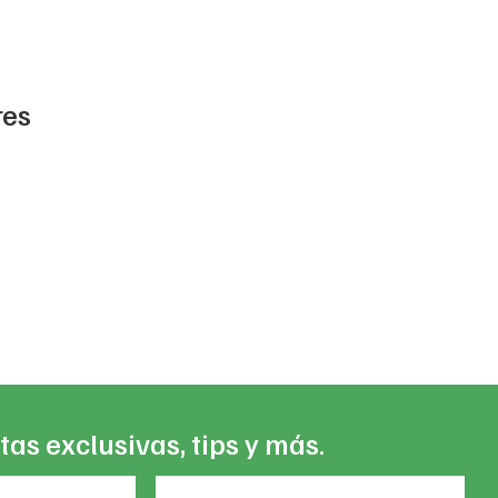
res
t
9.
tas exclusivas, tips y más.