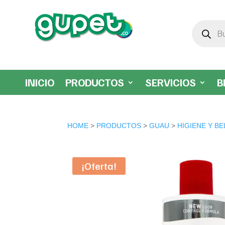
Búsqueda
de
productos
INICIO
PRODUCTOS
SERVICIOS
B
HOME
>
PRODUCTOS
>
GUAU
>
HIGIENE Y BE
¡Oferta!