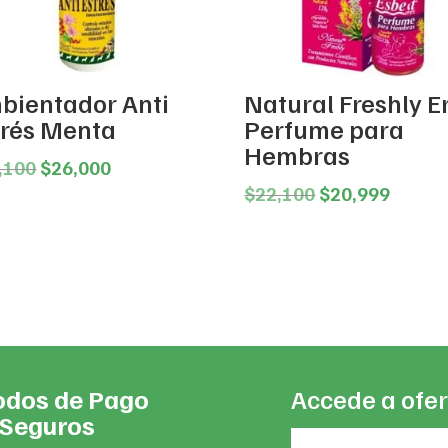
bientador Anti
Natural Freshly E
trés Menta
Perfume para
Hembras
Original
Current
,100
$
26,000
price
price
Original
Curren
$
22,100
$
20,999
was:
is:
price
price
$28,100.
$26,000.
was:
is:
$22,100.
$20,99
dos de Pago
Accede a ofer
Seguros