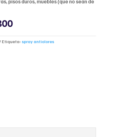
ras, pisos duros, muebles (que no sean de
nal
Current
800
price
is:
000.
$58,800.
Etiqueta:
spray antiolores