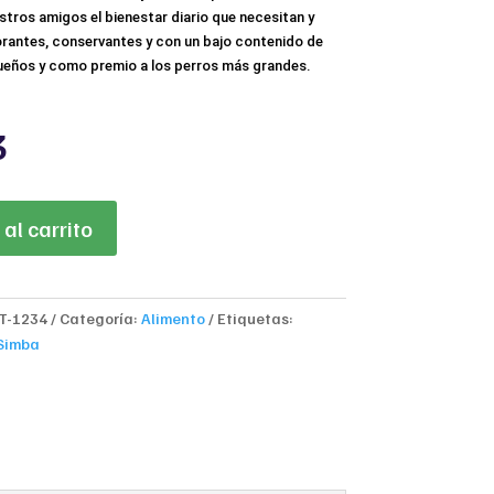
tros amigos el bienestar diario que necesitan y
orantes, conservantes y con un bajo contenido de
queños y como premio a los perros más grandes.
al
Current
3
price
is:
.
$8,593.
al carrito
T-1234
Categoría:
Alimento
Etiquetas:
Simba