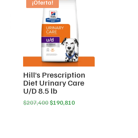
¡Oferta!
Hill’s Prescription
Diet Urinary Care
U/D 8.5 lb
ice
Original
Current
$
207,400
$
190,810
nge:
price
price
01,940
was:
is:
rough
$207,400.
$190,810.
88,351