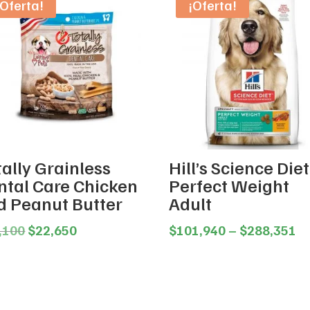
¡Oferta!
¡Oferta!
ally Grainless
Hill’s Science Diet
ntal Care Chicken
Perfect Weight
d Peanut Butter
Adult
Original
Current
Pr
,100
$
22,650
$
101,940
–
$
288,351
price
price
ra
was:
is:
$1
$24,100.
$22,650.
th
$2