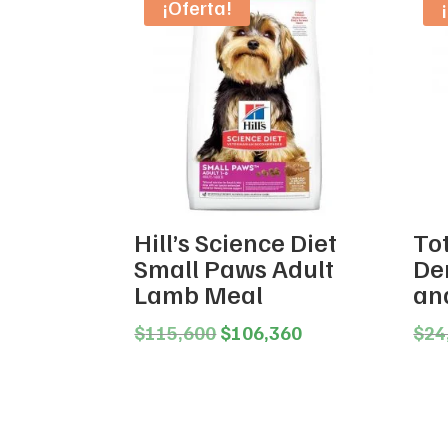
¡Oferta!
Hill’s Science Diet
Tot
Small Paws Adult
De
Lamb Meal
an
Original
Current
$
115,600
$
106,360
$
24
price
price
was:
is:
$115,600.
$106,360.