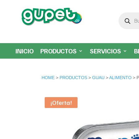
Búsqueda
de
productos
INICIO
PRODUCTOS
SERVICIOS
B
HOME
>
PRODUCTOS
>
GUAU
>
ALIMENTO
> 
¡Oferta!