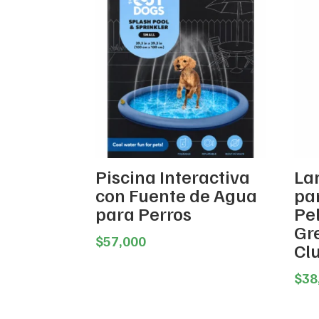
Piscina Interactiva
La
con Fuente de Agua
pa
para Perros
Pe
Gr
$
57,000
Cl
$
38