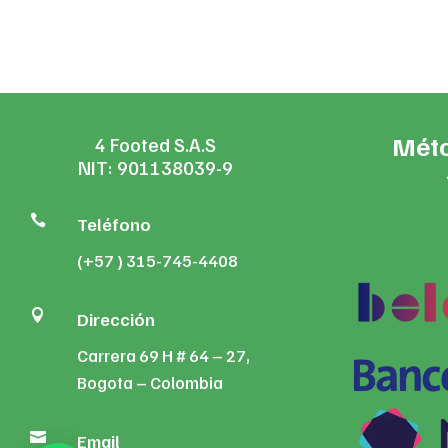
Méto
4 Footed S.A.S
NIT: 901138039-9

Teléfono
(+57 ) 315-745-4408

Dirección
Carrera 69 H # 64 – 27,
Bogota – Colombia

Email