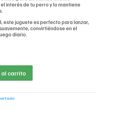
l interés de tu perro y lo mantiene
s.
l, este juguete es perfecto para lanzar,
 suavemente, convirtiéndose en el
uego diario.
al carrito
portado