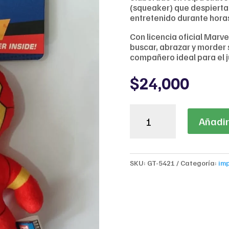
(squeaker) que despierta e
entretenido durante hora
Con licencia oficial Marve
buscar, abrazar y morder
compañero ideal para el j
$
24,000
Peluche
Añadir 
Iron
Man
Marvel
Avengers
SKU:
GT-5421
Categoría:
im
para
Perros
cantidad