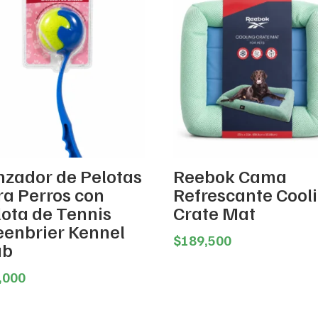
nzador de Pelotas
Reebok Cama
ra Perros con
Refrescante Cool
lota de Tennis
Crate Mat
eenbrier Kennel
$
189,500
ub
,000