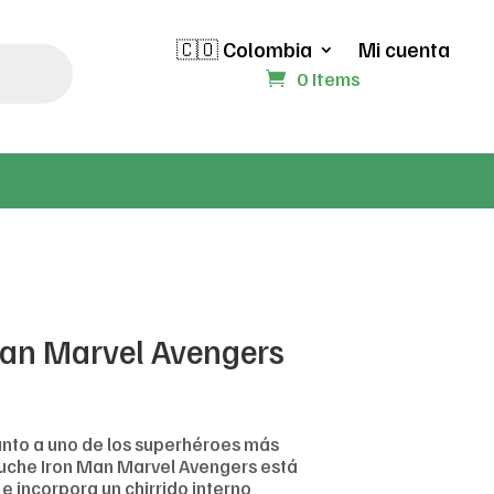
🇨🇴 Colombia
Mi cuenta
0 Items
Man Marvel Avengers
unto a uno de los superhéroes más
luche Iron Man Marvel Avengers está
e incorpora un chirrido interno