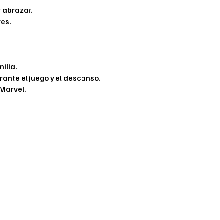
y abrazar.
res.
milia.
ante el juego y el descanso.
 Marvel.
.