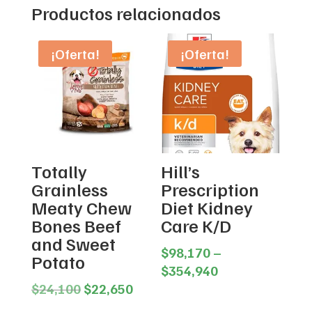
Productos relacionados
¡Oferta!
¡Oferta!
Totally
Hill’s
Grainless
Prescription
Meaty Chew
Diet Kidney
Bones Beef
Care K/D
and Sweet
$
98,170
–
Potato
Price
$
354,940
Original
Current
range:
$
24,100
$
22,650
price
price
$98,170