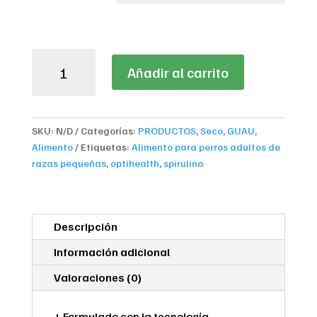
$273,80
Pro
Añadir al carrito
Plan
Adult
Small
Breeds
SKU:
N/D
Categorías:
PRODUCTOS
,
Seco
,
GUAU
,
con
Alimento
Etiquetas:
Alimento para perros adultos de
Spirulina
razas pequeñas
,
optihealth
,
spirulina
cantidad
Descripción
Información adicional
Valoraciones (0)
+ Formulado con la tecnología