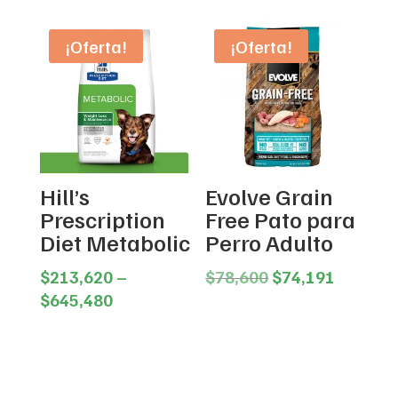
was:
is:
through
$24,100.
$22,650.
$354,940
¡Oferta!
¡Oferta!
Hill’s
Evolve Grain
Prescription
Free Pato para
Diet Metabolic
Perro Adulto
Original
Current
$
213,620
–
$
78,600
$
74,191
Price
price
price
$
645,480
range:
was:
is:
$213,620
$78,600.
$74,191
through
$645,480