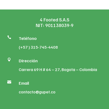
4 Footed S.A.S
NIT: 901138039-9

Teléfono
(+57 ) 315-745-4408

Dirección
Carrera 69 H # 64 – 27, Bogota – Colombia

Email
contacto@gupet.co