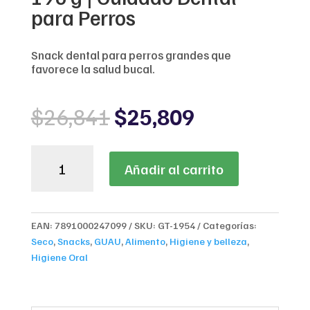
para Perros
Snack dental para perros grandes que
favorece la salud bucal.
Original
Current
$
26,841
$
25,809
price
price
was:
is:
Purina
$26,841.
$25,809.
Añadir al carrito
Dentalife
Dog
Treat
196
EAN:
7891000247099
SKU:
GT-1954
Categorías:
g
Seco
,
Snacks
,
GUAU
,
Alimento
,
Higiene y belleza
,
|
Higiene Oral
Cuidado
Dental
para