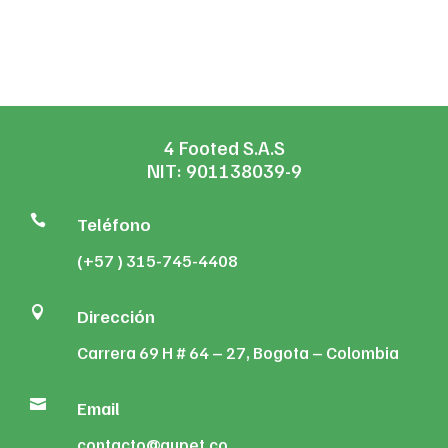
$62,900.
$58,491.
was:
is:
$207,400.
$190,
4 Footed S.A.S
NIT: 901138039-9

Teléfono
(+57 ) 315-745-4408

Dirección
Carrera 69 H # 64 – 27, Bogota – Colombia

Email
contacto@gupet.co