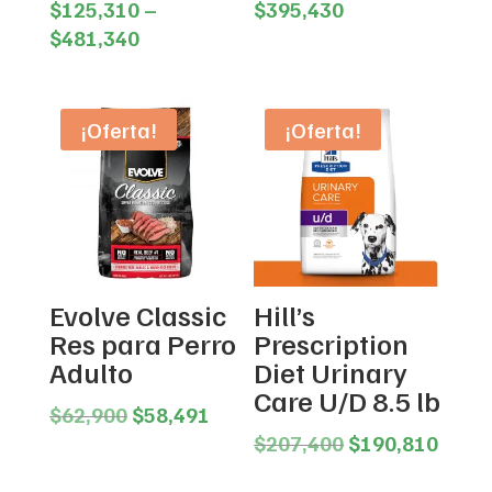
Price
$
125,310
–
$
395,430
Price
range:
$
481,340
range:
$98,630
$125,310
through
through
$395,430
¡Oferta!
¡Oferta!
$481,340
Evolve Classic
Hill’s
Res para Perro
Prescription
Adulto
Diet Urinary
Care U/D 8.5 lb
Original
Current
$
62,900
$
58,491
price
price
Original
Curre
$
207,400
$
190,810
was:
is:
price
price