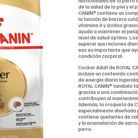
nutricionales de tu perro 
de la salud de la piel y el
CANIN® contiene un compl
la función de barrera cut
vitamina A y ácidos graso
ayuda a mantener el pelaje
nivel de salud óptimo. Lo
superar sus raciones diari
eso es importante que ayu
condición corporal.
Cocker Adult de ROYAL CA
incluye un contenido contr
de energía diaria ingerid
ROYAL CANIN® también fav
gracias a una combinación
contribuyen al mantenimie
Además, la croqueta de C
especialmente diseñada pa
contiene quelantes de cal
y la acumulación de sarro,
perro.