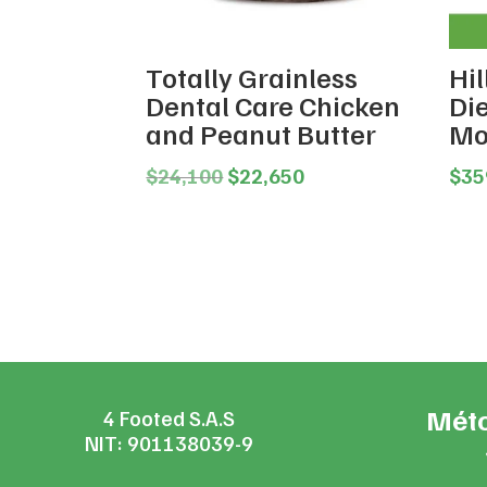
Totally Grainless
Hil
Dental Care Chicken
Di
and Peanut Butter
Mo
Original
Current
$
24,100
$
22,650
$
35
price
price
was:
is:
$24,100.
$22,650.
Méto
4 Footed S.A.S
NIT: 901138039-9