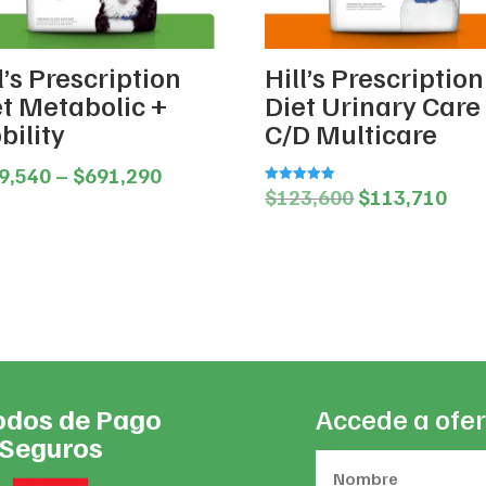
l’s Prescription
Hill’s Prescription
et Metabolic +
Diet Urinary Care
bility
C/D Multicare
Price
9,540
–
$
691,290
Original
Cur
$
123,600
$
113,710
Valorado en
range:
5.00
price
pric
de 5
$359,540
was:
is:
through
$123,600.
$11
$691,290
dos de Pago
Accede a ofer
Seguros