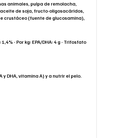
ínas animales, pulpa de remolacha,
aceite de soja, fructo-oligosacáridos,
de crustáceo (fuente de glucosamina),
1,4% - Por kg: EPA/DHA: 4 g - Trifosfato
y DHA, vitamina A) y a nutrir el pelo.