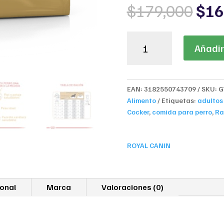
Orig
$
179,000
$
16
pri
was
ROYAL
$17
Añadir 
CANIN
COCKER
3KG
cantidad
EAN:
3182550743709
SKU:
G
Alimento
Etiquetas:
adultos
Cocker
,
comida para perro
,
Ra
ROYAL CANIN
ional
Marca
Valoraciones (0)