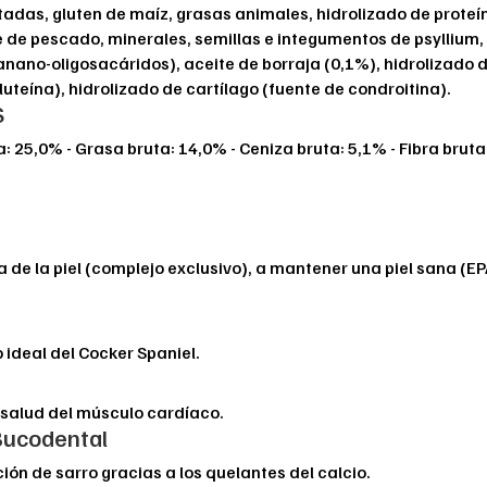
tadas, gluten de maíz, grasas animales, hidrolizado de prote
e de pescado, minerales, semillas e integumentos de psyllium, 
anano-oligosacáridos), aceite de borraja (0,1%), hidrolizado 
luteína), hidrolizado de cartílago (fuente de condroitina).
S
 25,0% - Grasa bruta: 14,0% - Ceniza bruta: 5,1% - Fibra bruta: 
de la piel (complejo exclusivo), a mantener una piel sana (EPA 
ideal del Cocker Spaniel.
 salud del músculo cardíaco.
Bucodental
ión de sarro gracias a los quelantes del calcio.