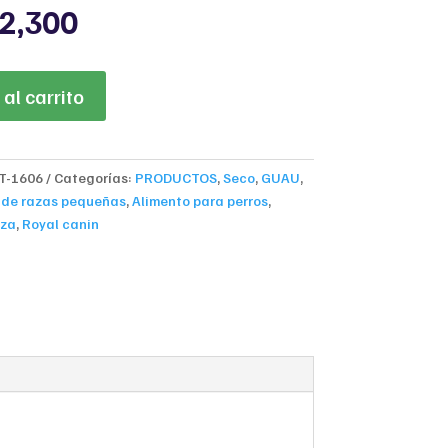
inal
Current
2,300
ce
price
:
is:
9,000.
$162,300.
al carrito
T-1606
Categorías:
PRODUCTOS
,
Seco
,
GUAU
,
 de razas pequeñas
,
Alimento para perros
,
za
,
Royal canin