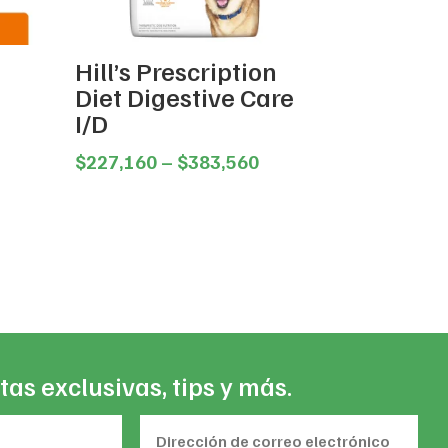
Hill’s Prescription
Diet Digestive Care
I/D
Price
$
227,160
–
$
383,560
rent
range:
e
$227,160
through
3,710.
$383,560
tas exclusivas, tips y más.