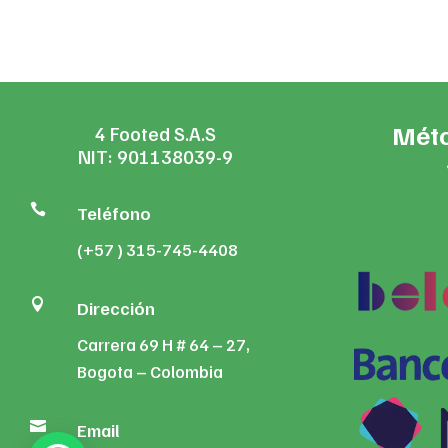
$45,000.
$42,475.
Méto
4 Footed S.A.S
NIT: 901138039-9

Teléfono
(+57 ) 315-745-4408

Dirección
Carrera 69 H # 64 – 27,
Bogota – Colombia

Email