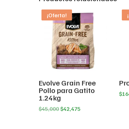
¡Oferta!
Evolve Grain Free
Pr
Pollo para Gatito
$
16
1.24kg
Original
Current
$
45,000
$
42,475
price
price
was:
is: