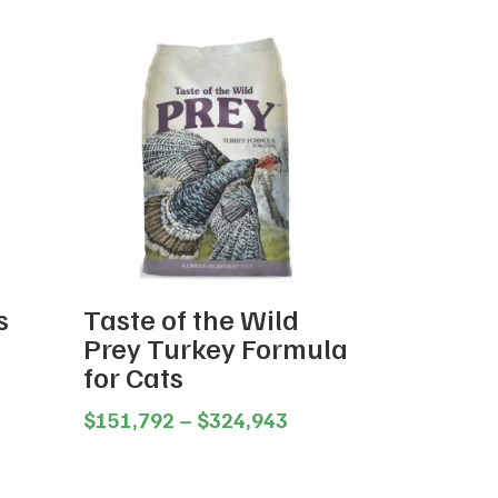
s
Taste of the Wild
Prey Turkey Formula
for Cats
ce
ge:
Price
$
151,792
–
$
324,943
,548
range:
ough
$151,792