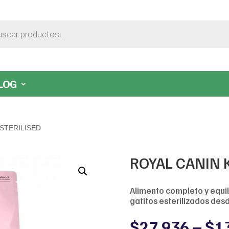
LOG
 STERILISED
ROYAL CANIN 
Alimento completo y equi
gatitos esterilizados desd
$
27,936
–
$
1