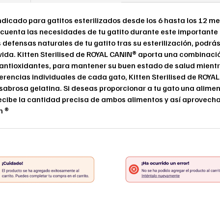
ndicado para gatitos esterilizados desde los 6 hasta los 12 me
uenta las necesidades de tu gatito durante este importante p
s defensas naturales de tu gatito tras su esterilización, pod
ida. Kitten Sterilised de ROYAL CANIN® aporta una combinació
antioxidantes, para mantener su buen estado de salud mientra
erencias individuales de cada gato, Kitten Sterilised de ROYA
sabrosa gelatina. Si deseas proporcionar a tu gato una alime
ecibe la cantidad precisa de ambos alimentos y así aprovecha
n ®