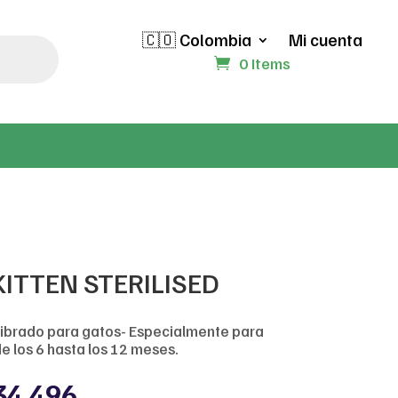
🇨🇴 Colombia
Mi cuenta
0 Items
KITTEN STERILISED
librado para gatos- Especialmente para
e los 6 hasta los 12 meses.
Price
34,496