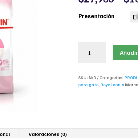
Presentación
ROYAL
Añadir 
CANIN
KITTEN
STERILISED
cantidad
SKU:
N/D
Categorías:
PROD
para gato
,
Royal canin
Marc
ional
Valoraciones (0)