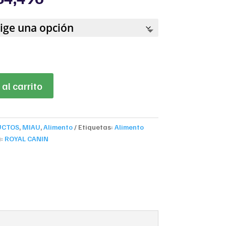
range:
$27,936
through
$134,496
al carrito
UCTOS
,
MIAU
,
Alimento
Etiquetas:
Alimento
a:
ROYAL CANIN