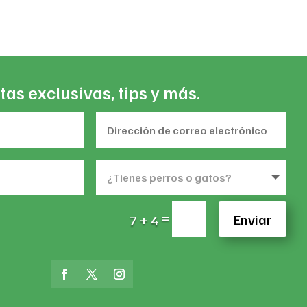
8,294
through
$324,943
tas exclusivas, tips y más.
=
Enviar
7 + 4