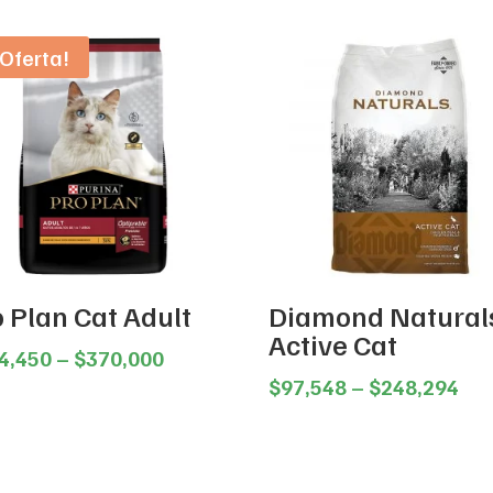
¡Oferta!
o Plan Cat Adult
Diamond Natural
Active Cat
Price
4,450
–
$
370,000
range:
Pri
$
97,548
–
$
248,294
$164,450
ran
through
$97
$370,000
thr