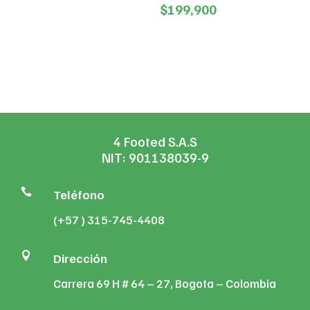
range:
Price
$
199,900
$164,450
range:
through
$99,000
$370,000
through
$199,900
4 Footed S.A.S
NIT: 901138039-9

Teléfono
(+57 ) 315-745-4408

Dirección
Carrera 69 H # 64 – 27, Bogota – Colombia