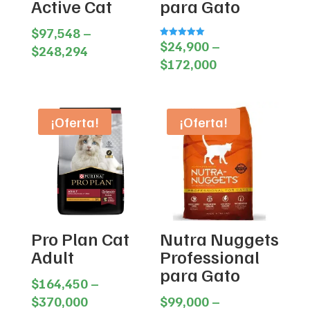
Active Cat
para Gato
$
97,548
–
$
24,900
–
Valorado en
Price
$
248,294
5.00
Price
de 5
$
172,000
range:
range:
$97,548
$24,900
through
through
¡Oferta!
¡Oferta!
$248,294
$172,000
Pro Plan Cat
Nutra Nuggets
Adult
Professional
para Gato
$
164,450
–
Price
$
370,000
$
99,000
–