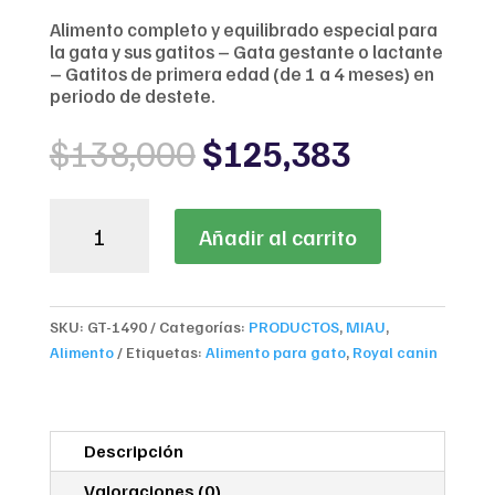
Alimento completo y equilibrado especial para
la gata y sus gatitos – Gata gestante o lactante
– Gatitos de primera edad (de 1 a 4 meses) en
periodo de destete.
Original
Current
$
138,000
$
125,383
price
price
was:
is:
ROYAL
$138,000.
$125,383
Añadir al carrito
CANIN
MOTHER&BABYCAT
2
Kg
SKU:
GT-1490
Categorías:
PRODUCTOS
,
MIAU
,
cantidad
Alimento
Etiquetas:
Alimento para gato
,
Royal canin
Descripción
Valoraciones (0)