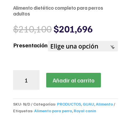
Alimento dietético completo para perros
adultos
Original
Current
$
210,100
$
201,696
price
price
was:
is:
Presentación
$210,100.
$201,696
ROYAL
Añadir al carrito
CANIN
SATIETY
SUPPORT
DOG
SKU:
N/D
Categorías:
PRODUCTOS
,
GUAU
,
Alimento
cantidad
Etiquetas:
Alimento para perro
,
Royal canin