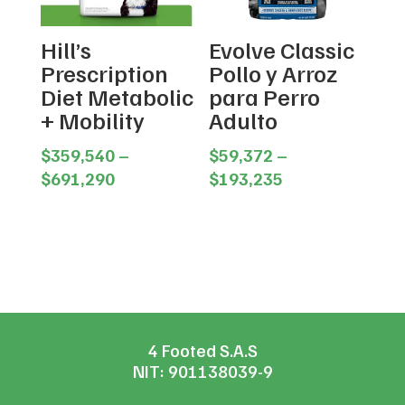
Hill’s
Evolve Classic
Prescription
Pollo y Arroz
Diet Metabolic
para Perro
+ Mobility
Adulto
$
359,540
–
$
59,372
–
Price
Price
$
691,290
$
193,235
range:
range:
$359,540
$59,372
through
through
$691,290
$193,235
4 Footed S.A.S
NIT: 901138039-9