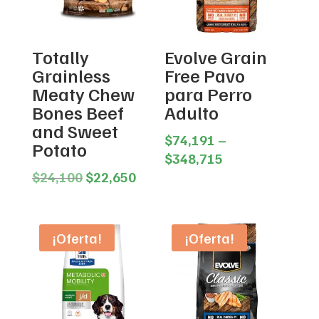
Totally
Evolve Grain
Grainless
Free Pavo
Meaty Chew
para Perro
Bones Beef
Adulto
and Sweet
$
74,191
–
Potato
Price
$
348,715
Original
Current
range:
$
24,100
$
22,650
price
price
$74,191
was:
is:
through
$24,100.
$22,650.
$348,715
¡Oferta!
¡Oferta!