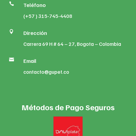

Teléfono
(+57 ) 315-745-4408

Dirección
Carrera 69 H # 64 – 27, Bogota – Colombia

Email
contacto@gupet.co
Métodos de Pago Seguros