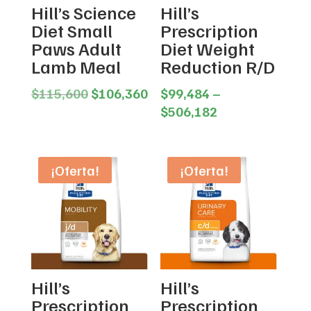
Hill’s Science
Hill’s
Diet Small
Prescription
Paws Adult
Diet Weight
Lamb Meal
Reduction R/D
Original
Current
$
115,600
$
106,360
$
99,484
–
price
price
Price
$
506,182
was:
is:
range:
$115,600.
$106,360.
$99,484
through
¡Oferta!
¡Oferta!
$506,182
Hill’s
Hill’s
Prescription
Prescription