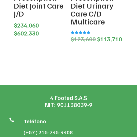
Diet Joint Care
Diet Urinary
J/D
Care C/D
Multicare
$
234,060
–
Price
$
602,330
Original
Curre
$
123,600
$
113,710
Valorado en
range:
5.00
price
price
de 5
$234,060
was:
is:
through
$123,600.
$113,
$602,330
4 Footed S.A.S
NIT: 901138039-9

Teléfono
(+57 ) 315-745-4408