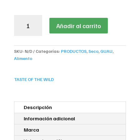
Taste
Añadir al carrito
of
the
Wild
Ancient
SKU:
N/D
Categorías:
PRODUCTOS
,
Seco
,
GUAU
,
Mountain
Alimento
-
Cordero
cantidad
TASTE OF THE WILD
Descripción
Información adicional
Marca