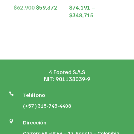
Original
Current
$
62,900
$
59,372
$
74,191
–
price
price
Price
$
348,715
was:
is:
range:
$62,900.
$59,372.
$74,191
through
$348,715
4 Footed S.A.S
NIT: 901138039-9

Teléfono
(+57 ) 315-745-4408

Dirección
Carrera 69 H # 64 – 27, Bogota – Colombia