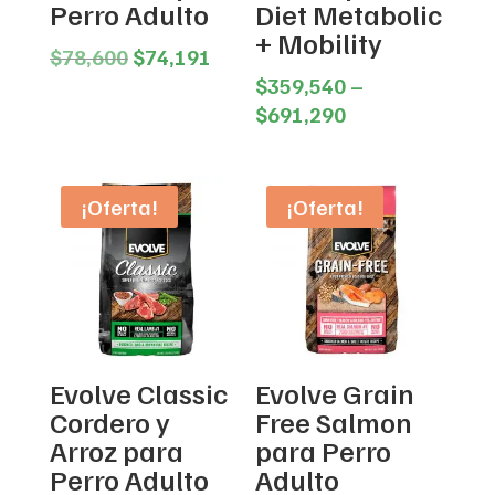
Perro Adulto
Diet Metabolic
+ Mobility
Original
Current
$
78,600
$
74,191
price
price
$
359,540
–
was:
is:
Price
$
691,290
$78,600.
$74,191.
range:
$359,540
through
¡Oferta!
¡Oferta!
$691,290
Evolve Classic
Evolve Grain
Cordero y
Free Salmon
Arroz para
para Perro
Perro Adulto
Adulto