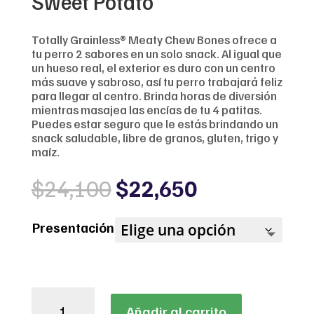
Sweet Potato
Totally Grainless® Meaty Chew Bones ofrece a
tu perro 2 sabores en un solo snack. Al igual que
un hueso real, el exterior es duro con un centro
más suave y sabroso, así tu perro trabajará feliz
para llegar al centro. Brinda horas de diversión
mientras masajea las encías de tu 4 patitas.
Puedes estar seguro que le estás brindando un
snack saludable, libre de granos, gluten, trigo y
maíz.
Original
Current
$
24,100
$
22,650
price
price
was:
is:
Presentación
$24,100.
$22,650.
Totally
Añadir al carrito
Grainless