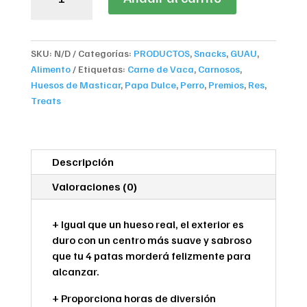
Meaty
Chew
Bones
SKU:
N/D
Categorías:
PRODUCTOS
,
Snacks
,
GUAU
,
Beef
Alimento
Etiquetas:
Carne de Vaca
,
Carnosos
,
and
Huesos de Masticar
,
Papa Dulce
,
Perro
,
Premios
,
Res
,
Sweet
Treats
Potato
cantidad
Descripción
Valoraciones (0)
+ Igual que un hueso real, el exterior es
duro con un centro más suave y sabroso
que tu 4 patas morderá felizmente para
alcanzar.
+ Proporciona horas de diversión