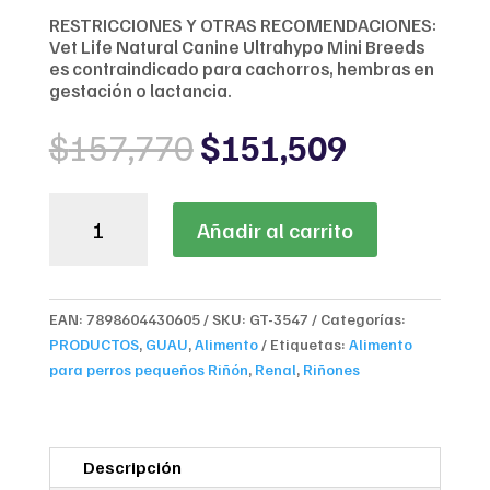
RESTRICCIONES Y OTRAS RECOMENDACIONES:
Vet Life Natural Canine Ultrahypo Mini Breeds
es contraindicado para cachorros, hembras en
gestación o lactancia.
Original
Current
$
157,770
$
151,509
price
price
was:
is:
VET
$157,770.
$151,509
Añadir al carrito
LIFE
CANINE
ULTRAHYPO
MINI
EAN:
7898604430605
SKU:
GT-3547
Categorías:
BREED
PRODUCTOS
,
GUAU
,
Alimento
Etiquetas:
Alimento
2
para perros pequeños Riñón
,
Renal
,
Riñones
kg
cantidad
Descripción