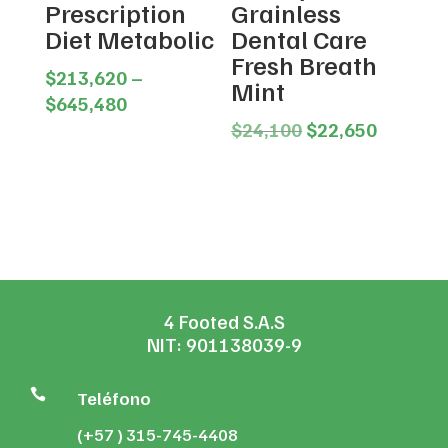
Prescription
Grainless
Diet Metabolic
Dental Care
Fresh Breath
$
213,620
–
Mint
Price
$
645,480
range:
Original
Current
$
24,100
$
22,650
$213,620
price
price
through
was:
is:
$645,480
$24,100.
$22,650
4 Footed S.A.S
NIT: 901138039-9

Teléfono
(+57 ) 315-745-4408