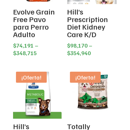
Evolve Grain
Hill’s
Free Pavo
Prescription
para Perro
Diet Kidney
Adulto
Care K/D
$
74,191
–
$
98,170
–
Price
Price
$
348,715
$
354,940
range:
range:
$74,191
$98,170
through
through
¡Oferta!
¡Oferta!
$348,715
$354,940
Hill’s
Totally