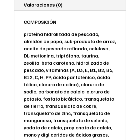
Valoraciones (0)
COMPOSICIÓN
proteína hidrolizada de pescado,
almidón de papa, sub-producto de arroz,
aceite de pescado refinado, celulosa,
DL-metionina, triptófano, taurina,
zeolita, beta caroteno, hidrolizado de
pescado, vitaminas (A, D3, E, B1, B2, B6,
B12, C, H, PP, ácido pantoténico, ácido
fólico, cloruro de colina), cloruro de
sodio, carbonato de calcio, cloruro de
potasio, fosfato bicálcico, transquelato
de fierro, transquelato de cobre,
transquelato de zinc, transquelato de
manganeso, transquelato de selenio,
yodato de calcio, propionato de calcio,
mono y diglicéridos de ácidos grasos,