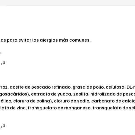
as para evitar las alergias más comunes.
.
n ®
z, aceite de pescado refinado, grasa de pollo, celulosa, DL-me
sacáridos), extracto de yucca, zeolita, hidrolizado de pescado
fólico, cloruro de colina), cloruro de sodio, carbonato de calci
elato de zinc, transquelato de manganeso, transquelato de sel
n ®