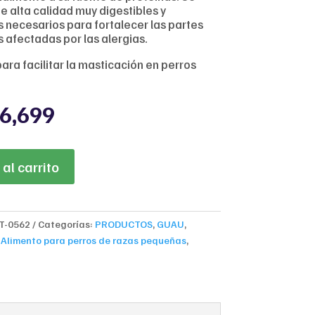
e alta calidad muy digestibles y
s necesarios para fortalecer las partes
afectadas por las alergias.
ra facilitar la masticación en perros
inal
Current
6,699
ce
price
:
is:
3,350.
$126,699.
al carrito
T-0562
Categorías:
PRODUCTOS
,
GUAU
,
,
Alimento para perros de razas pequeñas
,