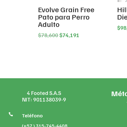
Evolve Grain Free
Hil
Pato para Perro
Di
Adulto
$
98
Original
Current
$
78,600
$
74,191
price
price
was:
is:
$78,600.
$74,191.
Méto
4 Footed S.A.S
NIT: 901138039-9

Teléfono
(+57 ) 315-745-4408