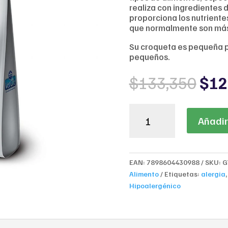
realiza con ingredientes d
proporciona los nutriente
que normalmente son más 
Su croqueta es pequeña pa
pequeños.
Orig
$
133,350
$
12
pri
was
Vet
$13
Añadir 
Life
Hypoallergenic
Mini
Breeds
EAN:
7898604430988
SKU:
G
2kg
Alimento
Etiquetas:
alergia
cantidad
Hipoalergénico