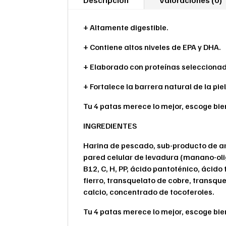
Descripción
Valoraciones (0)
+ Altamente digestible.
+ Contiene altos niveles de EPA y DHA.
+ Elaborado con proteínas seleccionad
+ Fortalece la barrera natural de la piel
Tu 4 patas merece lo mejor, escoge bie
INGREDIENTES
Harina de pescado, sub-producto de arro
pared celular de levadura (manano-oligo
B12, C, H, PP, ácido pantoténico, ácido 
fierro, transquelato de cobre, transqu
calcio, concentrado de tocoferoles.
Tu 4 patas merece lo mejor, escoge bie