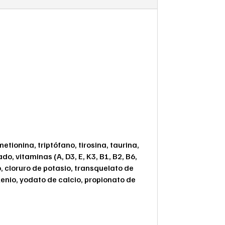
tionina, triptófano, tirosina, taurina,
, vitaminas (A, D3, E, K3, B1, B2, B6,
o, cloruro de potasio, transquelato de
enio, yodato de calcio, propionato de