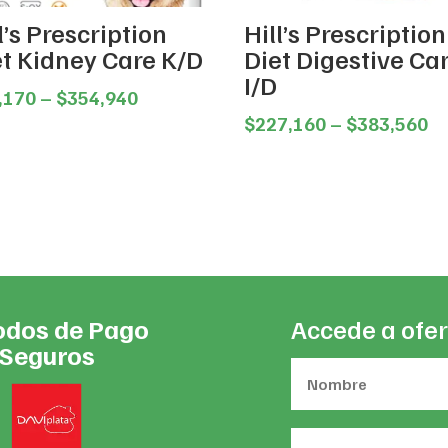
l’s Prescription
Hill’s Prescription
et Kidney Care K/D
Diet Digestive Ca
I/D
Price
,170
–
$
354,940
range:
Pr
$
227,160
–
$
383,560
$98,170
ra
through
$2
$354,940
th
$3
dos de Pago
Accede a ofer
Seguros