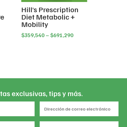
Hill’s Prescription
re
Diet Metabolic +
Mobility
ice
Price
$
359,540
–
$
691,290
nge:
range:
27,160
$359,540
rough
through
83,560
$691,290
tas exclusivas, tips y más.